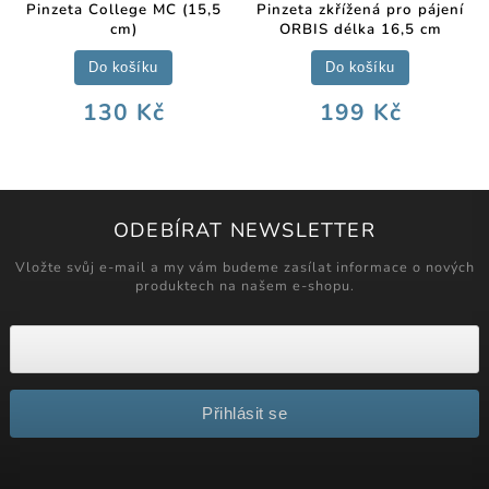
Pinzeta College MC (15,5
Pinzeta zkřížená pro pájení
cm)
ORBIS délka 16,5 cm
Do košíku
Do košíku
130 Kč
199 Kč
ODEBÍRAT NEWSLETTER
Vložte svůj e-mail a my vám budeme zasílat informace o nových
produktech na našem e-shopu.
Přihlásit se