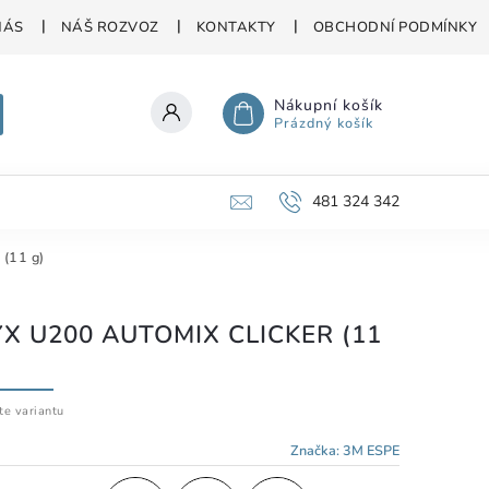
NÁS
NÁŠ ROZVOZ
KONTAKTY
OBCHODNÍ PODMÍNKY
Nákupní košík
Prázdný košík
481 324 342
 (11 g)
YX U200 AUTOMIX CLICKER (11
te variantu
Značka:
3M ESPE