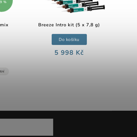
19 %
omix
Breeze Intro kit (5 x 7,8 g)
Do košíku
5 998 Kč
tní