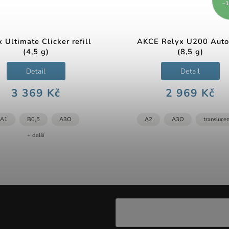
–
 Ultimate Clicker refill
AKCE Relyx U200 Aut
(4,5 g)
(8,5 g)
Detail
Detail
3 369 Kč
2 969 Kč
A1
B0,5
A3O
A2
A3O
translucen
+ další