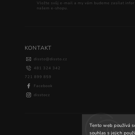
Vložte svůj e-mail a my vám budeme zasílat info
našem e-shopu.
KONTAKT
dissto
@
dissto.cz
481 324 342
721 899 859
Facebook
disstocz
Tento web používá s
souhlas s jejich použ