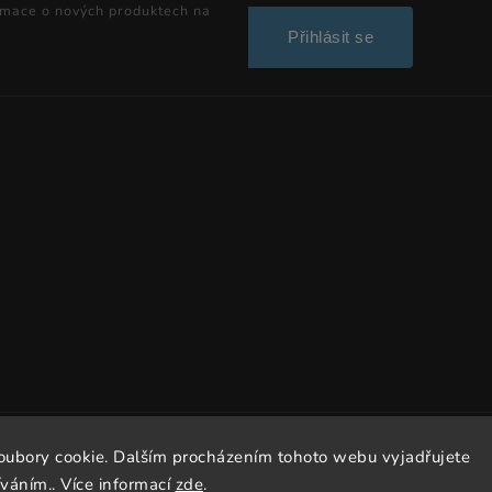
rmace o nových produktech na
Přihlásit se
oubory cookie. Dalším procházením tohoto webu vyjadřujete
Copyright 2026
Dissto
. Všechna práva vyhrazena.
íváním.. Více informací
zde
.
Vytvořil
Shoptet
| Design
Shoptak.cz.