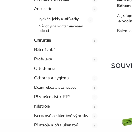
Není nu
Během a
Anestezie
Zajišťuj
Injekční jehly a stříkačky
Je odoln
Nádoby na kontaminovaný
odpad
Balení 
Chirurgie
Bělení zubů
Profylaxe
SOUVI
Ortodoncie
Ochrana a hygiena
Dezinfekce a sterilizace
Příslušenství k RTG
Nástroje
Nerezové a skleněné výrobky
Přístroje a příslušenství