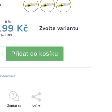
a
č
–8 %
199 Kč
Zvolte variantu
č bez DPH
Přidat do košíku
 informace
Zeptat se
Sdílet