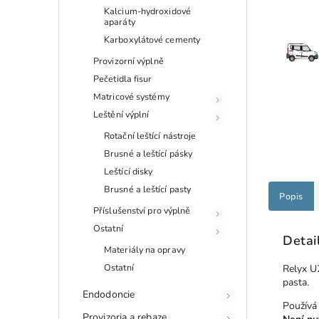
Kalcium-hydroxidové
aparáty
Karboxylátové cementy
Provizorní výplně
Pečetidla fisur
Matricové systémy
Leštění výplní
Rotační leštící nástroje
Brusné a leštící pásky
Leštící disky
Brusné a leštící pasty
Popis
Příslušenství pro výplně
Ostatní
Detai
Materiály na opravy
Ostatní
Relyx U
pasta.
Endodoncie
Používá
Provizoria a rebaze