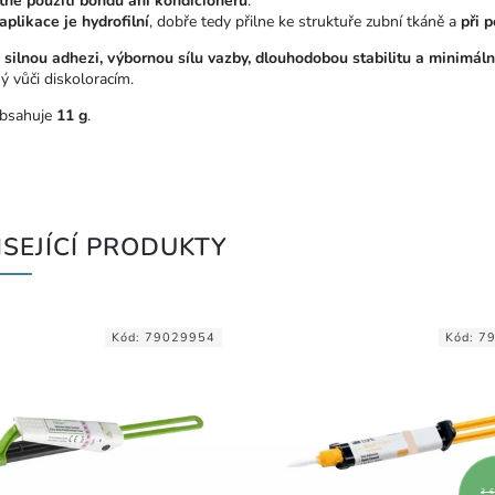
tné použití bondu ani kondicionéru
.
plikace je hydrofilní
, dobře tedy přilne ke struktuře zubní tkáně a
při 
e
silnou adhezi, výbornou sílu vazby, dlouhodobou stabilitu a minimální
ý vůči diskoloracím.
obsahuje
11 g
.
SEJÍCÍ PRODUKTY
Kód:
79029954
Kód:
7
3 