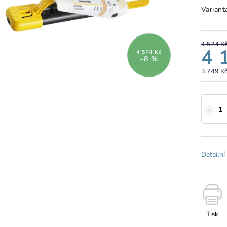
Variant
4 574 K
4 
4 574 Kč
–8 %
3 749 K
Detailní
Tisk