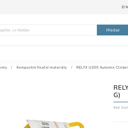
O 
Hledat
enty
/
Kompozitní fixační materiály
/
RELYX U200 Automix Clicker
REL
G)
Kód:
Zvol