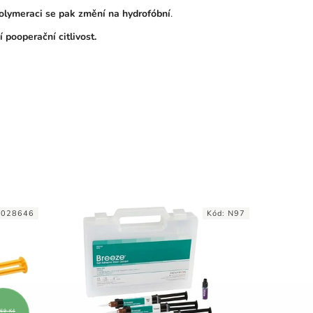
polymeraci se pak změní na hydrofóbní
.
 pooperační citlivost.
9028646
Kód:
N97
669 Kč