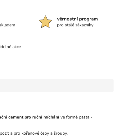
věrnostní program
 skladem
pro stálé zákazníky
idelné akce
ační cement pro ruční míchání
ve formě pasta -
ozit a pro kořenové čepy a šrouby.