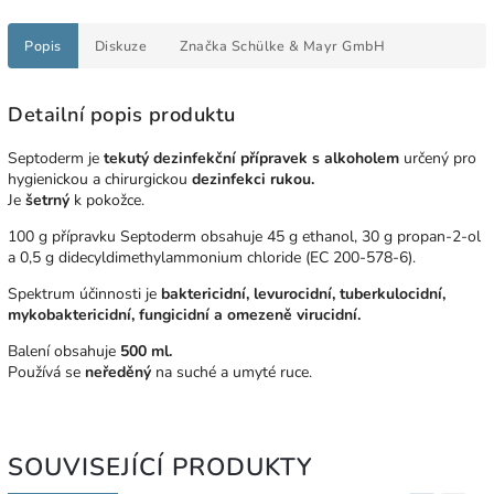
Popis
Diskuze
Značka
Schülke & Mayr GmbH
Detailní popis produktu
Septoderm je
tekutý dezinfekční přípravek s alkoholem
určený pro
hygienickou a chirurgickou
dezinfekci rukou.
Je
šetrný
k pokožce.
100 g přípravku Septoderm obsahuje 45 g ethanol, 30 g propan-2-ol
a 0,5 g didecyldimethylammonium chloride (EC 200-578-6).
Spektrum účinnosti je
baktericidní, levurocidní, tuberkulocidní,
mykobaktericidní, fungicidní a omezeně virucidní.
Balení obsahuje
500 ml.
Používá se
neředěný
na suché a umyté ruce.
SOUVISEJÍCÍ PRODUKTY