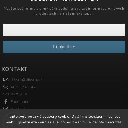
Vložte svůj e-mail a my vám budeme zasílat informace o nových
produktech na našem e-shopu.
Přihlásit se
KONTAKT
dissto
@
dissto.cz
481 324 342
721 899 859
Facebook
disstocz
Tento web používá soubory cookie. Dalším procházením tohoto
webu vyjadřujete souhlas s jejich používáním.. Více informací
zde
.
Copyright 2026
Dissto
. Všechna práva vyhrazena.