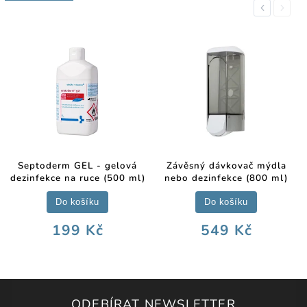
Previous
Next
Septoderm GEL - gelová
Závěsný dávkovač mýdla
dezinfekce na ruce (500 ml)
nebo dezinfekce (800 ml)
Do košíku
Do košíku
199 Kč
549 Kč
ODEBÍRAT NEWSLETTER