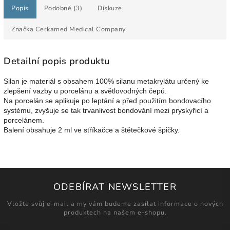
Popis
Podobné (3)
Diskuze
Značka
Cerkamed Medical Company
Detailní popis produktu
Silan je materiál s obsahem 100% silanu metakrylátu určený ke
zlepšení vazby u porcelánu a světlovodných čepů.
Na porcelán se aplikuje po leptání a před použitím bondovacího
systému, zvyšuje se tak trvanlivost bondování mezi pryskyřicí a
porcelánem.
Balení obsahuje 2 ml ve stříkačce a štětečkové špičky.
ODEBÍRAT NEWSLETTER
Vložte svůj e-mail a my vám budeme zasílat informace o nových
produktech na našem e-shopu.