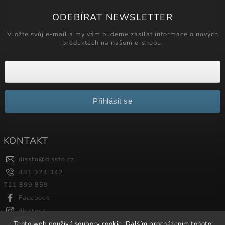
ODEBÍRAT NEWSLETTER
Vložte svůj e-mail a my vám budeme zasílat informace o nových
produktech na našem e-shopu.
Přihlásit se
KONTAKT
dissto
@
dissto.cz
481 324 342
721 899 859
Facebook
disstocz
Tento web používá soubory cookie. Dalším procházením tohoto