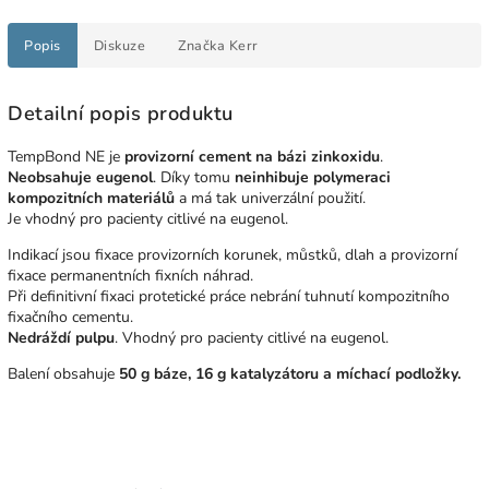
Popis
Diskuze
Značka
Kerr
Detailní popis produktu
TempBond NE je
provizorní cement na bázi zinkoxidu
.
Neobsahuje eugenol
.
Díky tomu
neinhibuje polymeraci
kompozitních materiálů
a má tak univerzální použití.
Je vhodný pro pacienty citlivé na eugenol.
Indikací jsou fixace provizorních korunek, můstků, dlah a provizorní
fixace permanentních fixních náhrad.
Při definitivní fixaci protetické práce nebrání tuhnutí kompozitního
fixačního cementu.
Nedráždí pulpu
. Vhodný pro pacienty citlivé na eugenol.
Balení obsahuje
50 g báze, 16 g katalyzátoru a míchací podložky.