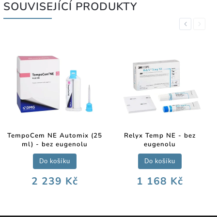
SOUVISEJÍCÍ PRODUKTY
Previous
Next
TempoCem NE Automix (25
Relyx Temp NE - bez
ml) - bez eugenolu
eugenolu
Do košíku
Do košíku
2 239 Kč
1 168 Kč