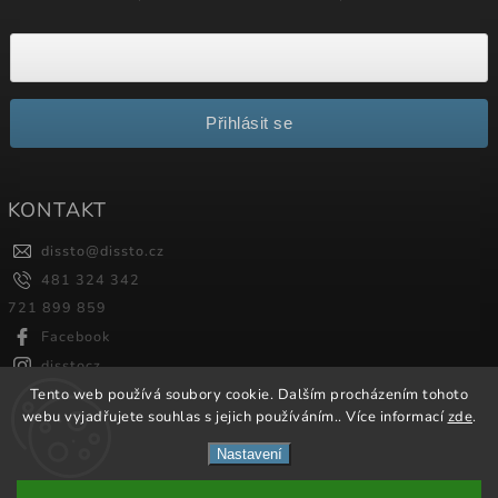
Přihlásit se
KONTAKT
dissto
@
dissto.cz
481 324 342
721 899 859
Facebook
disstocz
Tento web používá soubory cookie. Dalším procházením tohoto
webu vyjadřujete souhlas s jejich používáním.. Více informací
zde
.
Copyright 2026
Dissto
. Všechna práva vyhrazena.
Nastavení
Vytvořil
Shoptet
| Design
Shoptak.cz.