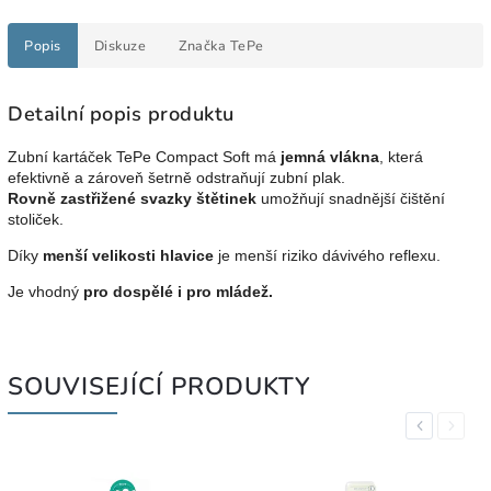
Popis
Diskuze
Značka
TePe
Detailní popis produktu
Zubní kartáček TePe Compact Soft má
jemná vlákna
, která
efektivně a zároveň šetrně odstraňují zubní plak.
Rovně zastřižené svazky štětinek
umožňují snadnější čištění
stoliček.
Díky
menší velikosti hlavice
je menší riziko dávivého reflexu.
Je vhodný
pro dospělé i pro mládež.
SOUVISEJÍCÍ PRODUKTY
Previous
Next