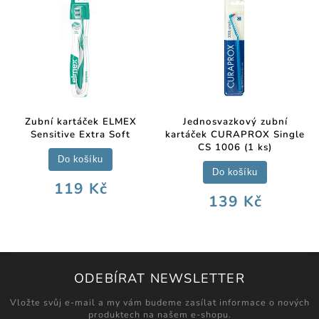
Zubní kartáček ELMEX
Jednosvazkový zubní
Sensitive Extra Soft
kartáček CURAPROX Single
CS 1006 (1 ks)
Do košíku
Do košíku
119 Kč
139 Kč
ODEBÍRAT NEWSLETTER
Vložte svůj e-mail a my vám budeme zasílat informace o nových
produktech na našem e-shopu.