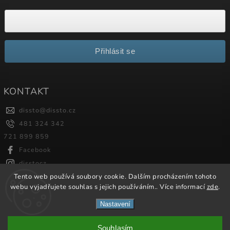
Přihlásit se
KONTAKT
dissto
@
dissto.cz
481 324 342
721 899 859
Facebook
disstocz
Tento web používá soubory cookie. Dalším procházením tohoto
webu vyjadřujete souhlas s jejich používáním.. Více informací
zde
.
Copyright 2026
Dissto
. Všechna práva vyhrazena.
Nastavení
Vytvořil
Shoptet
| Design
Shoptak.cz.
Souhlasím