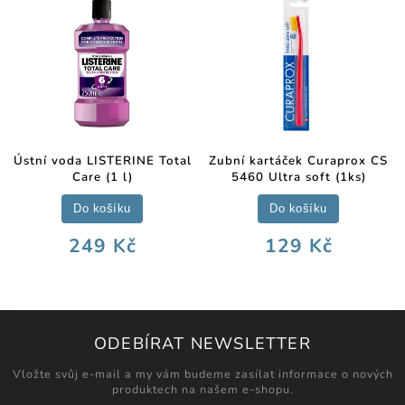
Ústní voda LISTERINE Total
Zubní kartáček Curaprox CS
Care (1 l)
5460 Ultra soft (1ks)
Do košíku
Do košíku
249 Kč
129 Kč
ODEBÍRAT NEWSLETTER
Vložte svůj e-mail a my vám budeme zasílat informace o nových
produktech na našem e-shopu.