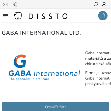
Hledat
GABA INTERNATIONAL LTD.
Gaba Internati
materiálů a za
chirurgické zák
Firma je uzná
Gaba Internati
poskytovala ef
Otevřít filtr