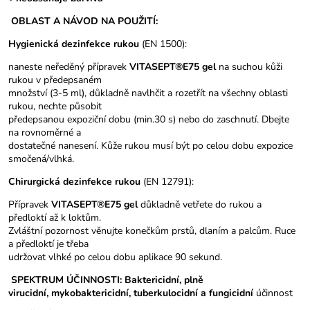
OBLAST A NÁVOD NA POUŽITÍ:
Hygienická dezinfekce rukou
(EN 1500):
naneste neředěný přípravek
VITASEPT®E75 gel
na suchou kůži
rukou v předepsaném
množství (3-5 ml), důkladně navlhčit a rozetřít na všechny oblasti
rukou, nechte působit
předepsanou expoziční dobu (min.30 s) nebo do zaschnutí. Dbejte
na rovnoměrné a
dostatečné nanesení. Kůže rukou musí být po celou dobu expozice
smočená/vlhká.
Chirurgická dezinfekce rukou
(EN 12791):
Přípravek
VITASEPT®E75 gel
důkladně vetřete do rukou a
předloktí až k loktům.
Zvláštní pozornost věnujte konečkům prstů, dlaním a palcům. Ruce
a předloktí je třeba
udržovat vlhké po celou dobu aplikace 90 sekund.
SPEKTRUM ÚČINNOSTI:
Baktericidní, plně
virucidní, mykobaktericidní, tuberkulocidní a fungicidní
účinnost