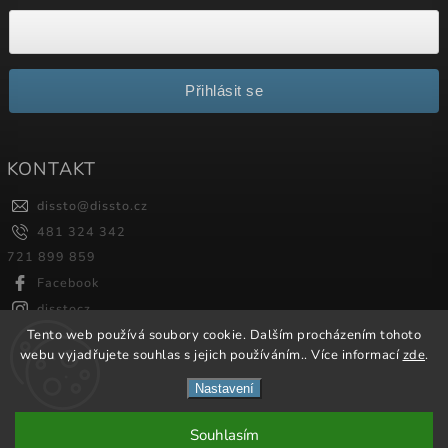
Přihlásit se
KONTAKT
dissto
@
dissto.cz
481 324 342
721 899 859
Facebook
disstocz
Tento web používá soubory cookie. Dalším procházením tohoto
webu vyjadřujete souhlas s jejich používáním.. Více informací
zde
.
Copyright 2026
Dissto
. Všechna práva vyhrazena.
Nastavení
Vytvořil
Shoptet
| Design
Shoptak.cz.
Souhlasím