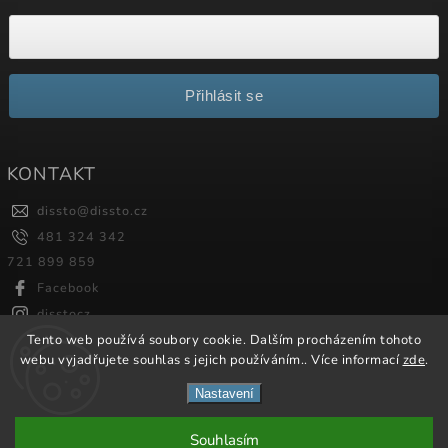
Přihlásit se
KONTAKT
dissto
@
dissto.cz
481 324 342
721 899 859
Facebook
disstocz
Tento web používá soubory cookie. Dalším procházením tohoto
webu vyjadřujete souhlas s jejich používáním.. Více informací
zde
.
Copyright 2026
Dissto
. Všechna práva vyhrazena.
Nastavení
Vytvořil
Shoptet
| Design
Shoptak.cz.
Souhlasím