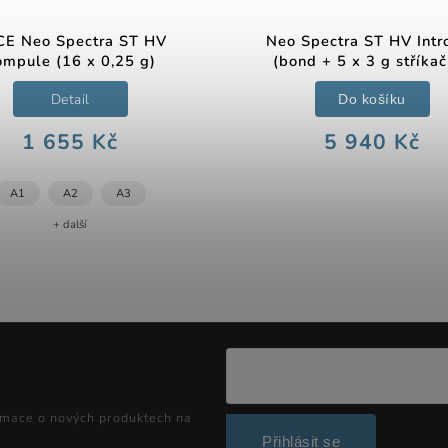
E Neo Spectra ST HV
Neo Spectra ST HV Intro
ompule (16 x 0,25 g)
(bond + 5 x 3 g stříka
Detail
Do košíku
1 655 Kč
5 940 Kč
A1
A2
A3
+ další
rmace o nových produktech na
Přihlásit se