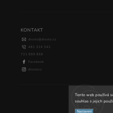
KONTAKT
dissto
@
dissto.cz
481 324 342
721 899 859
Facebook
disstocz
Tento web používá s
souhlas s jejich použ
Nastavení