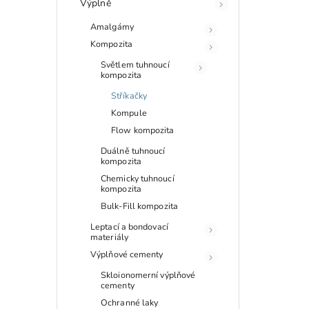
Výplně
Amalgámy
Kompozita
Světlem tuhnoucí
kompozita
Stříkačky
Kompule
Flow kompozita
Duálně tuhnoucí
kompozita
Chemicky tuhnoucí
kompozita
Bulk-Fill kompozita
Leptací a bondovací
materiály
Výplňové cementy
Skloionomerní výplňové
cementy
Ochranné laky