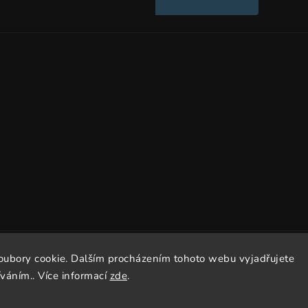
oubory cookie. Dalším procházením tohoto webu vyjadřujete
Copyright 2026
Dissto
. Všechna práva vyhrazena.
íváním.. Více informací
zde
.
Vytvořil
Shoptet
| Design
Shoptak.cz.