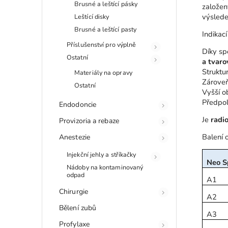
Brusné a leštící pásky
založen
výslede
Leštící disky
Brusné a leštící pasty
Indikací
Příslušenství pro výplně
Díky sp
Ostatní
a tvaro
Struktu
Materiály na opravy
Zároveň
Ostatní
Vyšší o
Předpol
Endodoncie
Je
radio
Provizoria a rebaze
Balení 
Anestezie
Injekční jehly a stříkačky
Neo S
Nádoby na kontaminovaný
odpad
A1
Chirurgie
A2
Bělení zubů
A3
Profylaxe