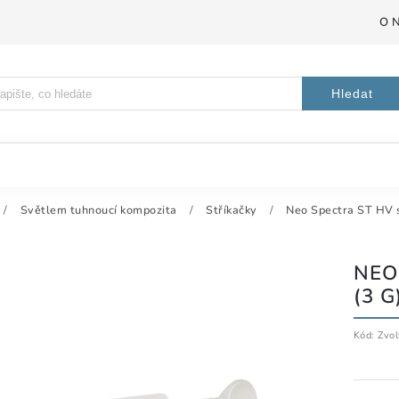
O 
Hledat
/
Světlem tuhnoucí kompozita
/
Stříkačky
/
Neo Spectra ST HV s
NEO
(3 G
Kód:
Zvol