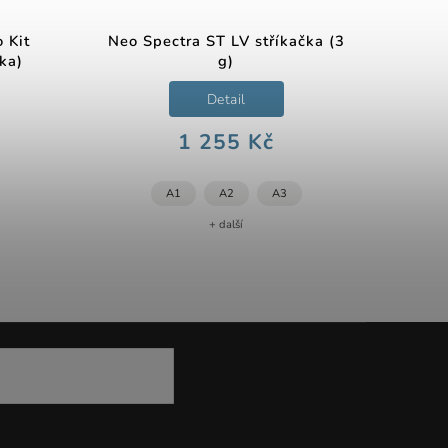
 Kit
Neo Spectra ST LV stříkačka (3
čka)
g)
Detail
1 255 Kč
A1
A2
A3
+ další