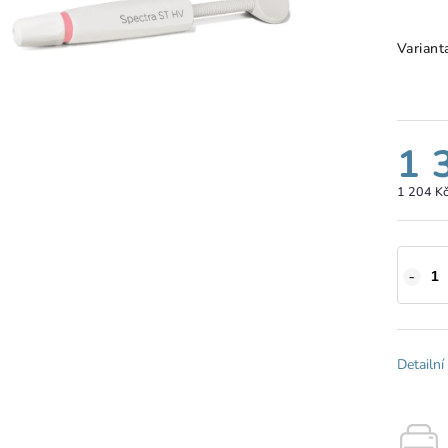
Variant
1 
1 204 K
Detailní