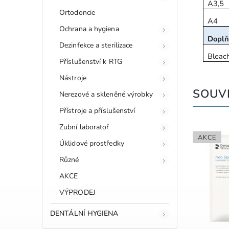
A3,5
Ortodoncie
A4
Ochrana a hygiena
Doplň
Dezinfekce a sterilizace
Bleac
Příslušenství k RTG
Nástroje
SOUVI
Nerezové a skleněné výrobky
Přístroje a příslušenství
Zubní laboratoř
AKCE
Úklidové prostředky
Různé
AKCE
VÝPRODEJ
DENTÁLNÍ HYGIENA