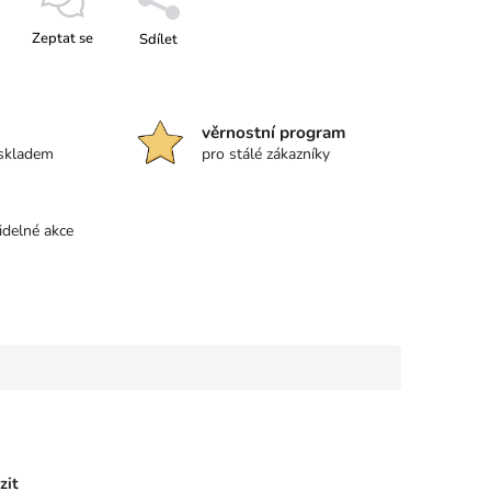
Zeptat se
Sdílet
věrnostní program
 skladem
pro stálé zákazníky
idelné akce
zit