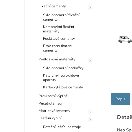
Fixační cementy
Skloionomerní fixační
cementy
Kompozitní fixační
materiály
Fosfátové cementy
Provizorní fixační
cementy
Podložkové materiály
Skloionomerní podložky
Kalcium-hydroxidové
aparáty
Karboxylátové cementy
Provizorní výplně
Popis
Pečetidla fisur
Matricové systémy
Detai
Leštění výplní
Rotační leštící nástroje
Neo Sp