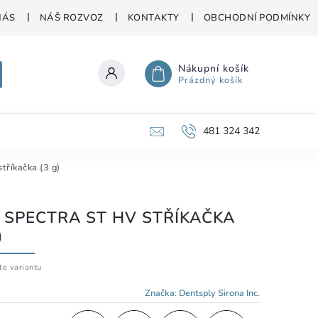
NÁS
NÁŠ ROZVOZ
KONTAKTY
OBCHODNÍ PODMÍNKY
Nákupní košík
Prázdný košík
481 324 342
tříkačka (3 g)
 SPECTRA ST HV STŘÍKAČKA
)
te variantu
Značka:
Dentsply Sirona Inc.