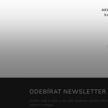
AKC
k
ODEBÍRAT NEWSLETTER
Vložte svůj e-mail a my vám budeme zasílat info
našem e-shopu.