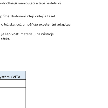
í pohodlnější manipulaci a lepší estetický
římé zhotovení inlejí, onlejí a faset.
o ložiska, což umožňuje
excelentní adaptaci
je lepivosti
materiálu na nástroje.
efekt.
systému VITA