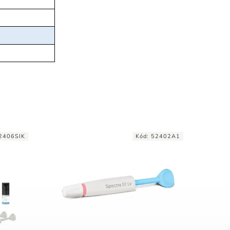
2406SIK
Kód:
52402A1