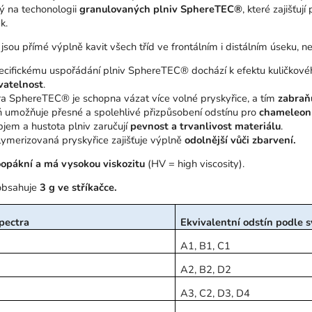
ý na techonologii
granulovaných plniv SphereTEC®
, které zajišťuj
k.
 jsou přímé výplně kavit všech tříd ve frontálním i distálním úseku, nep
ecifickému uspořádání plniv SphereTEC® dochází k efektu kuličkovéh
vatelnost
.
ra SphereTEC® je schopna vázat více volné pryskyřice, a tím
zabraňu
 umožňuje přesné a spolehlivé přizpůsobení odstínu pro
chameleon 
bjem a hustota plniv zaručují
pevnost a trvanlivost materiálu
.
ymerizovaná pryskyřice zajišťuje výplně
odolnější vůči zbarvení.
opákní a
má vysokou viskozitu
(HV = high viscosity).
obsahuje
3 g ve stříkačce.
pectra
Ekvivalentní odstín podle 
A1, B1, C1
A2, B2, D2
A3, C2, D3, D4