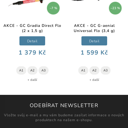
–7 %
–23 %
AKCE - GC Gradia Direct Flo
AKCE - GC G-aenial
(2 x 1,5 g)
Universal Flo (3,4 g)
Detail
Detail
1 379 Kč
1 599 Kč
A1
A2
A3
A1
A2
A3
+ další
+ další
ODEBÍRAT NEWSLETTER
Vložte svůj e-mail a my vám budeme zasílat informace o nových
produktech na našem e-shopu.