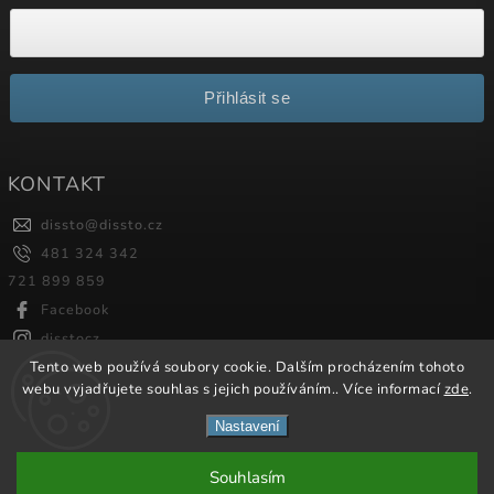
Přihlásit se
KONTAKT
dissto
@
dissto.cz
481 324 342
721 899 859
Facebook
disstocz
Tento web používá soubory cookie. Dalším procházením tohoto
webu vyjadřujete souhlas s jejich používáním.. Více informací
zde
.
Copyright 2026
Dissto
. Všechna práva vyhrazena.
Nastavení
Vytvořil
Shoptet
| Design
Shoptak.cz.
Souhlasím