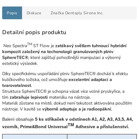
Popis
Diskuze
Značka
Dentsply Sirona Inc.
Detailní popis produktu
TM
Neo Spectra
ST Flow je
zatékavý světlem tuhnoucí hybridní
kompozit založený na techonologii granulovaných plniv
SphereTEC®
, které zajišťují pohodlnější manipulaci a výborný
estetický výsledek.
Díky specifickému uspořádání plniv SphereTEC® dochází k efektu
kuličkového ložiska, což umožňuje
excelentní adaptaci a
tvarovatelnost
.
Struktura SphereTEC® je schopna vázat více volné pryskyřice, a
tím
zabraňuje lepivosti
materiálu na nástroje.
Materiál zůstane na místě, dokud není tekutost aktivována použitím
nástroje. V kavitě se
výborně adaptuje a je radioopákní.
Balení obsahuje
5 ks stříkaček v odstínech A1, A2, A3, A3,5, A4,
TM
vzorník, Prime&Bond Universal
Adhesive a příslušenství.