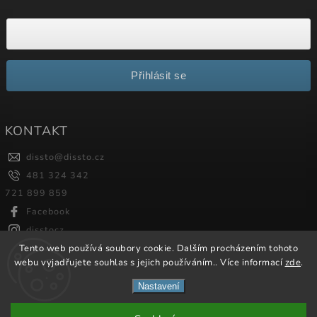
Přihlásit se
KONTAKT
dissto
@
dissto.cz
481 324 342
721 899 859
Facebook
disstocz
Tento web používá soubory cookie. Dalším procházením tohoto
webu vyjadřujete souhlas s jejich používáním.. Více informací
zde
.
Copyright 2026
Dissto
. Všechna práva vyhrazena.
Nastavení
Vytvořil
Shoptet
| Design
Shoptak.cz.