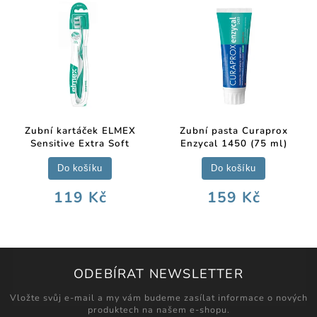
Zubní kartáček ELMEX
Zubní pasta Curaprox
Sensitive Extra Soft
Enzycal 1450 (75 ml)
Do košíku
Do košíku
119 Kč
159 Kč
ODEBÍRAT NEWSLETTER
Vložte svůj e-mail a my vám budeme zasílat informace o nových
produktech na našem e-shopu.