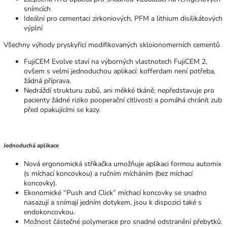
snímcích
Ideální pro cementaci zirkoniových, PFM a lithium disilikátových
výplní
Všechny výhody pryskyřicí modifikovaných skloionomerních cementů
FujiCEM Evolve staví na výborných vlastnotech FujiCEM 2,
ovšem s velmi jednoduchou aplikací: kofferdam není potřeba,
žádná příprava.
Nedráždí strukturu zubů, ani měkké tkáně; nepředstavuje pro
pacienty žádné riziko pooperační citlivosti a pomáhá chránit zub
před opakujícími se kazy.
Jednoduchá aplikace
Nová ergonomická stříkačka umožňuje aplikaci formou automix
(s míchací koncovkou) a ručním mícháním (bez míchací
koncovky).
Ekonomické “Push and Click” míchací koncovky se snadno
nasazují a snímají jedním dotykem, jsou k dispozici také s
endokoncovkou.
Možnost částečné polymerace pro snadné odstranění přebytků.