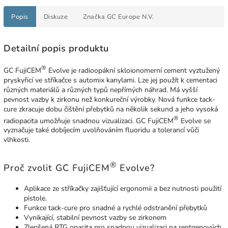
Popis
Diskuze
Značka
GC Europe N.V.
Detailní popis produktu
®
GC FujiCEM
Evolve je radioopákní skloionomerní cement vyztužený
pryskyřicí ve stříkačce s automix kanylami. Lze jej použít k cementaci
různých materiálů a různých typů nepřímých náhrad. Má vyšší
pevnost vazby k zirkonu než konkureční výrobky. Nová funkce tack-
cure zkracuje dobu čištění přebytků na několik sekund a jeho vysoká
®
radiopacita umožňuje snadnou vizualizaci. GC FujiCEM
Evolve se
vyznačuje také dobíjecím uvolňováním fluoridu a tolerancí vůči
vlhkosti.
®
Proč zvolit GC FujiCEM
Evolve?
Aplikace ze stříkačky zajišťující ergonomii a bez nutnosti použití
pistole.
Funkce tack-cure pro snadné a rychlé odstranění přebytků
Vynikající, stabilní pevnost vazby se zirkonem
Zlepšená RTG opacita pro snadnou vizualizaci na rentgenových