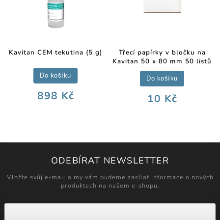
Kavitan CEM tekutina (5 g)
Třecí papírky v bločku na
Kavitan 50 x 80 mm 50 listů
Do košíku
Do košíku
898 Kč
10 Kč
ODEBÍRAT NEWSLETTER
Vložte svůj e-mail a my vám budeme zasílat informace o nových
produktech na našem e-shopu.