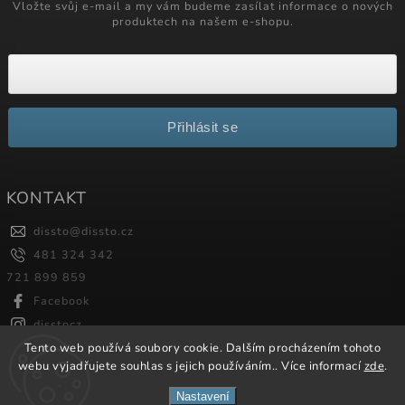
Vložte svůj e-mail a my vám budeme zasílat informace o nových
produktech na našem e-shopu.
Přihlásit se
KONTAKT
dissto
@
dissto.cz
481 324 342
721 899 859
Facebook
disstocz
Tento web používá soubory cookie. Dalším procházením tohoto
webu vyjadřujete souhlas s jejich používáním.. Více informací
zde
.
Copyright 2026
Dissto
. Všechna práva vyhrazena.
Nastavení