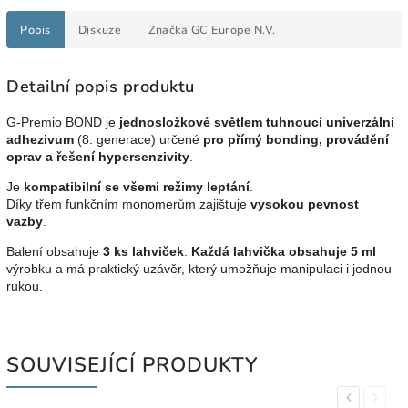
Popis
Diskuze
Značka
GC Europe N.V.
Detailní popis produktu
G-Premio BOND je
jednosložkové světlem tuhnoucí univerzální
adhezivum
(8. generace) určené
pro přímý bonding, provádění
oprav a řešení hypersenzivity
.
Je
kompatibilní se všemi režimy leptání
.
Díky třem funkčním monomerům zajišťuje
vysokou pevnost
vazby
.
Balení obsahuje
3 ks lahviček
.
Každá lahvička obsahuje 5 ml
výrobku a má praktický uzávěr, který umožňuje manipulaci i jednou
rukou.
SOUVISEJÍCÍ PRODUKTY
Previous
Next