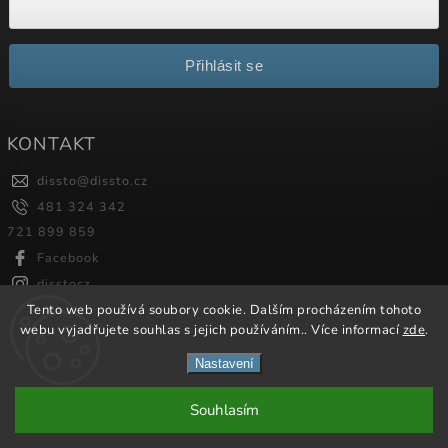
Přihlásit se
KONTAKT
dissto
@
dissto.cz
481 324 342
721 899 859
Facebook
disstocz
Tento web používá soubory cookie. Dalším procházením tohoto
webu vyjadřujete souhlas s jejich používáním.. Více informací
zde
.
Copyright 2026
Dissto
. Všechna práva vyhrazena.
Nastavení
Vytvořil
Shoptet
| Design
Shoptak.cz.
Souhlasím