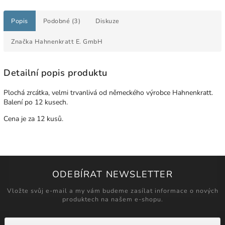
Popis
Podobné (3)
Diskuze
Značka
Hahnenkratt E. GmbH
Detailní popis produktu
Plochá zrcátka, velmi trvanlivá od německého výrobce Hahnenkratt.
Balení po 12 kusech.
Cena je za 12 kusů.
ODEBÍRAT NEWSLETTER
Vložte svůj e-mail a my vám budeme zasílat informace o nových
produktech na našem e-shopu.