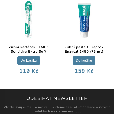
Zubní kartáček ELMEX
Zubní pasta Curaprox
Sensitive Extra Soft
Enzycal 1450 (75 ml)
Do košíku
Do košíku
119 Kč
159 Kč
ODEBÍRAT NEWSLETTER
Vložte svůj e-mail a my vám budeme zasílat informace o nových
produktech na našem e-shopu.