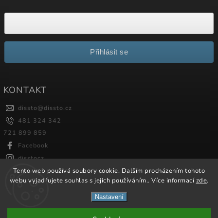
Přihlásit se
KONTAKT
dissto
@
dissto.cz
481 324 342
721 899 859
Facebook
disstocz
Tento web používá soubory cookie. Dalším procházením tohoto
webu vyjadřujete souhlas s jejich používáním.. Více informací
zde
.
Copyright 2026
Dissto
. Všechna práva vyhrazena.
Nastavení
Vytvořil
Shoptet
| Design
Shoptak.cz.