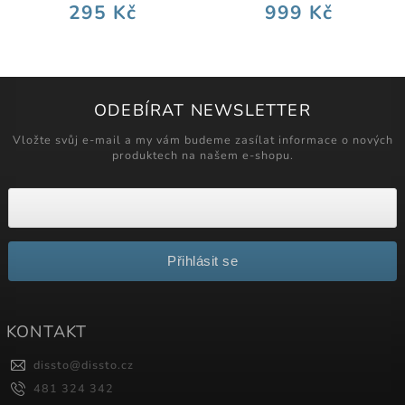
295 Kč
999 Kč
ODEBÍRAT NEWSLETTER
Vložte svůj e-mail a my vám budeme zasílat informace o nových
produktech na našem e-shopu.
Přihlásit se
KONTAKT
dissto
@
dissto.cz
481 324 342