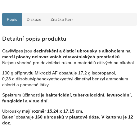
Popis
Diskuze
Značka
Kerr
Detailní popis produktu
CaviWipes jsou
dezinfekční a čisticí ubrousky s alkoholem na
menší plochy neinvazivních zdravotnických prostředků
.
Nejsou vhodné pro dezinfekci rukou a materiálů citlivých na alkohol.
100 g přípravdu Mikrozid AF obsahuje 17,2 g isopropanol,
0,28 g diisobutylphenoxyethoxyethyl dimethyl benzyl ammonium
chlorid a pomocné látky.
Spektrum účinnosti je
baktericidní, tuberkulocidní, levurocidní,
fungicidní a virucidní.
Ubrousky mají
rozměr 15,24 x 17,15 cm.
Balení obsahuje
160 ubrousků v plastové dóze. V kartonu je 12
doz.