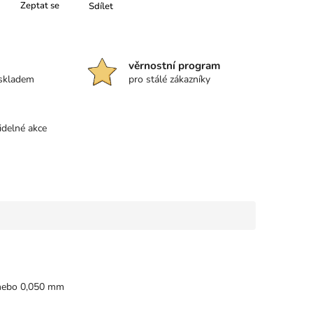
Zeptat se
Sdílet
věrnostní program
 skladem
pro stálé zákazníky
idelné akce
m nebo 0,050 mm