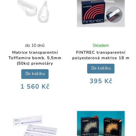
do 10 dnů
Skladem
Matrice transparentní
FINTREC transparentní
Tofflemire bomb. 5,5mm
polyesterová matrice 18 m
(50ks) premoláry
Do košíku
Do košíku
395 Kč
1 560 Kč