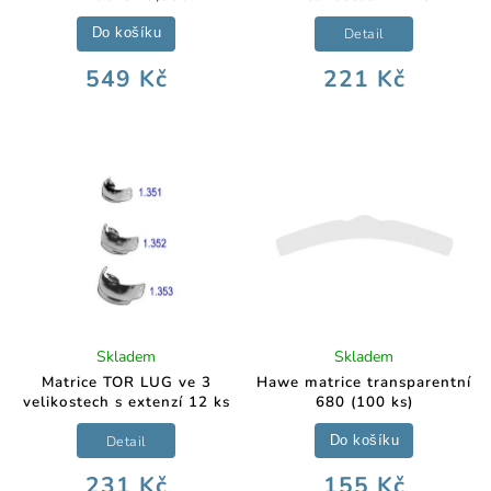
Detail
Do košíku
549 Kč
221 Kč
Skladem
Skladem
Matrice TOR LUG ve 3
Hawe matrice transparentní
velikostech s extenzí 12 ks
680 (100 ks)
Detail
Do košíku
231 Kč
155 Kč