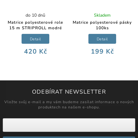
Skladem
do 10 dnů
Matrice polyesterové pásky
Matrice polyesterové role
100ks
15 m STRIPROLL modré
Detail
Detail
199 Kč
420 Kč
ODEBÍRAT NEWSLETTER
Vložte svůj e-mail a my vám budeme zasílat informace o nových
produktech na našem e-shopu.