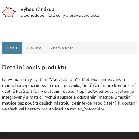
výhodný nákup
dlouhodobě nízké ceny a pravidelné akce
Popis
Diskuze
Značka
Kerr
Detailní popis produktu
Nový matricový systém "Vše v jednom" - MetaFix s inovovaným
upínacím/rozpínacím systémem, je vynikajícím řešením pro kompozitní
výplně kazů 2. třídy v distálním úseku. Napínací/uvolňovací systém je
integrovaný s matricí, rychlá aplikace a odstranění matrice, umístění
matrice bez použití dalších nástrojů, dezinfekce nebo čištění. K dostání
ve třech velikostech pro aplikaci na moláry/premoláry.