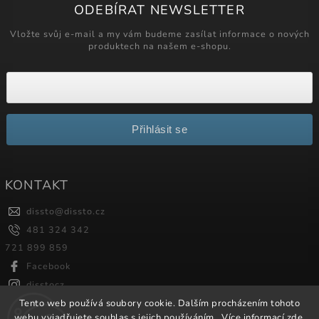
ODEBÍRAT NEWSLETTER
Vložte svůj e-mail a my vám budeme zasílat informace o nových
produktech na našem e-shopu.
Přihlásit se
KONTAKT
dissto
@
dissto.cz
481 324 342
721 899 859
Facebook
disstocz
Tento web používá soubory cookie. Dalším procházením tohoto
webu vyjadřujete souhlas s jejich používáním.. Více informací
zde
.