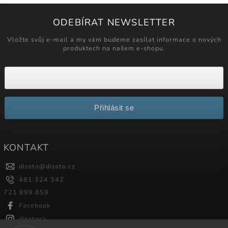
ODEBÍRAT NEWSLETTER
Vložte svůj e-mail a my vám budeme zasílat informace o nových
produktech na našem e-shopu.
Přihlásit se
KONTAKT
dissto
@
dissto.cz
481 324 342
721 899 859
Facebook
disstocz