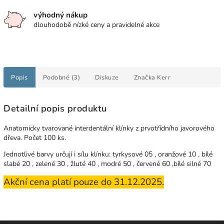
výhodný nákup
dlouhodobě nízké ceny a pravidelné akce
Popis
Podobné (3)
Diskuze
Značka
Kerr
Detailní popis produktu
Anatomicky tvarované interdentální klínky z prvotřídního javorového
dřeva. Počet 100 ks.
Jednotlivé barvy určují i sílu klínku: tyrkysové 05 , oranžové 10 , bílé
slabé 20 , zelené 30 , žluté 40 , modré 50 , červené 60 ,bílé silné 70
Akční cena platí pouze do 31.12.2025.