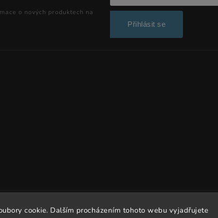
rmace o nových produktech na
Přihlásit se
Copyright 2026
Dissto
. Všechna práva vyhrazena.
oubory cookie. Dalším procházením tohoto webu vyjadřujete