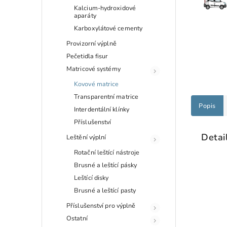
Kalcium-hydroxidové
aparáty
Karboxylátové cementy
Provizorní výplně
Pečetidla fisur
Matricové systémy
Kovové matrice
Transparentní matrice
Popis
Interdentální klínky
Příslušenství
Detai
Leštění výplní
Rotační leštící nástroje
Brusné a leštící pásky
Leštící disky
Brusné a leštící pasty
Příslušenství pro výplně
Ostatní