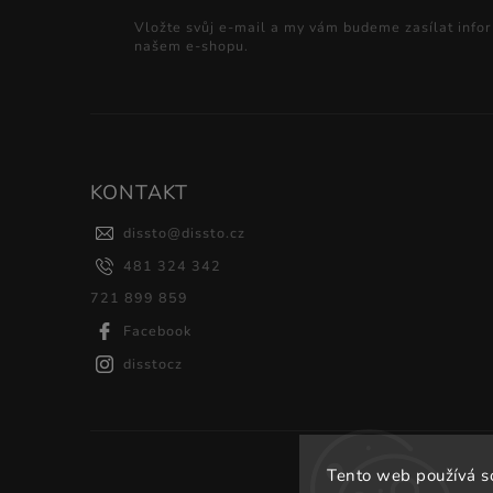
Vložte svůj e-mail a my vám budeme zasílat info
našem e-shopu.
KONTAKT
dissto
@
dissto.cz
481 324 342
721 899 859
Facebook
disstocz
Tento web používá s