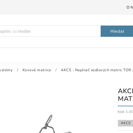
O 
Hledat
systémy
/
Kovové matrice
/
AKCE - Napínač sedlových matric TOR 
AKC
MAT
Kód:
1.0
AKCE