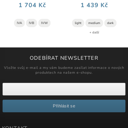
1 704 Kč
1 439 Kč
IVA
IVB
IVW
light
medium
dark
+ další
ODEBÍRAT NEWSLETTER
Vložte svůj e-mail a my vám budeme zasílat informace o nových
produktech na našem e-shopu.
Přihlásit se