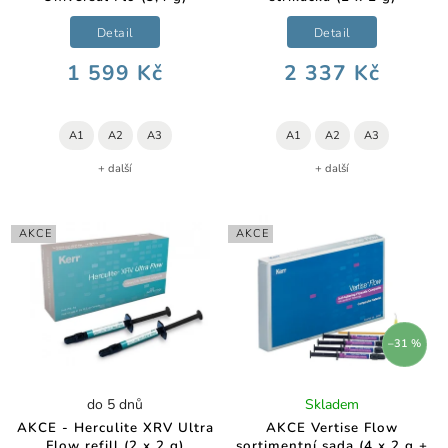
Detail
Detail
1 599 Kč
2 337 Kč
A1
A2
A3
A1
A2
A3
+ další
+ další
AKCE
AKCE
–31 %
do 5 dnů
Skladem
AKCE - Herculite XRV Ultra
AKCE Vertise Flow
Flow refill (2 x 2 g)
sortimentní sada (4 x 2 g +