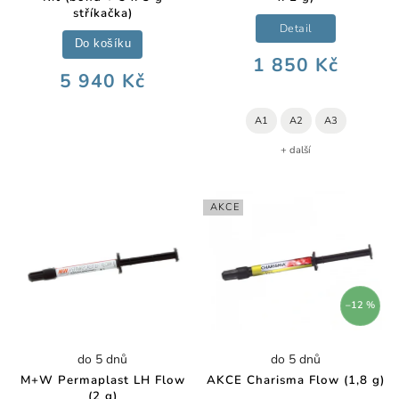
stříkačka)
Detail
Do košíku
1 850 Kč
5 940 Kč
A1
A2
A3
+ další
AKCE
–12 %
do 5 dnů
do 5 dnů
M+W Permaplast LH Flow
AKCE Charisma Flow (1,8 g)
(2 g)