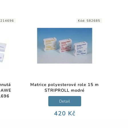
:
214696
Kód:
582685
hnutá
Matrice polyesterové role 15 m
 HAWE
STRIPROLL modré
.696
Detail
420 Kč