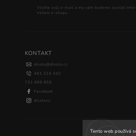
Vložte svůj e-mail a my vám budeme zasílat info
našem e-shopu.
KONTAKT
dissto
@
dissto.cz
481 324 342
721 899 859
Facebook
disstocz
Tento web používá s