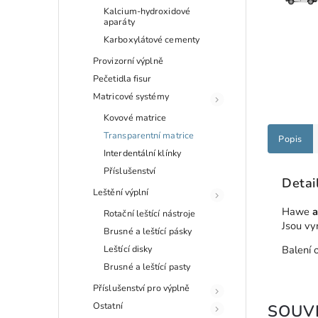
Kalcium-hydroxidové
aparáty
Karboxylátové cementy
Provizorní výplně
Pečetidla fisur
Matricové systémy
Kovové matrice
Transparentní matrice
Popis
Interdentální klínky
Příslušenství
Detai
Leštění výplní
Hawe
a
Rotační leštící nástroje
Jsou vy
Brusné a leštící pásky
Leštící disky
Balení 
Brusné a leštící pasty
Příslušenství pro výplně
Ostatní
SOUVI