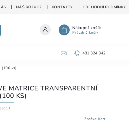
NÁS
NÁŠ ROZVOZ
KONTAKTY
OBCHODNÍ PODMÍNKY
Nákupní košík
Prázdný košík
481 324 342
 (100 ks)
E MATRICE TRANSPARENTNÍ
(100 KS)
25114
Značka:
Kerr