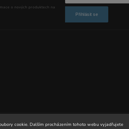
rmace o nových produktech na
Přihlásit se
Copyright 2026
Dissto
. Všechna práva vyhrazena.
oubory cookie. Dalším procházením tohoto webu vyjadřujete