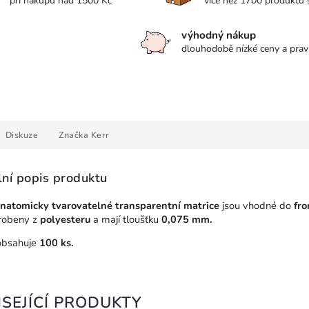
při nákupu nad 1500 Kč
více než 1700 produktů
výhodný nákup
dlouhodobě nízké ceny a prav
Diskuze
Značka
Kerr
lní popis produktu
natomicky tvarovatelné transparentní matrice
jsou vhodné do
fro
robeny z
polyesteru
a mají tloušťku
0,075 mm.
obsahuje
100 ks.
SEJÍCÍ PRODUKTY