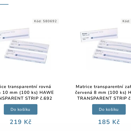
Kód:
580692
Kód
ice transparentní rovná
Matrice transparentní za
á 10 mm (100 ks) HAWE
červená 8 mm (100 ks)
SPARENT STRIP č.692
TRANSPARENT STRIP č
Do košíku
Do košíku
219 Kč
185 Kč