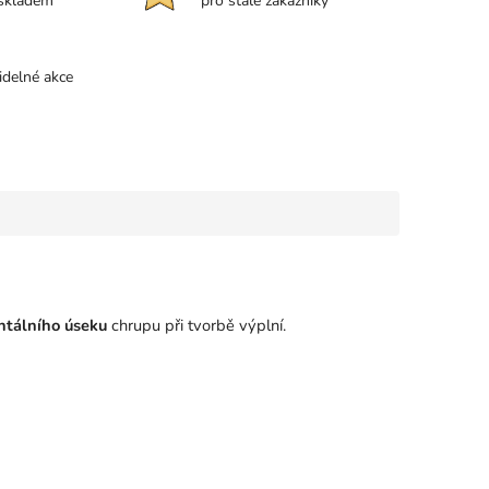
 skladem
pro stálé zákazníky
idelné akce
ntálního úseku
chrupu při tvorbě výplní.