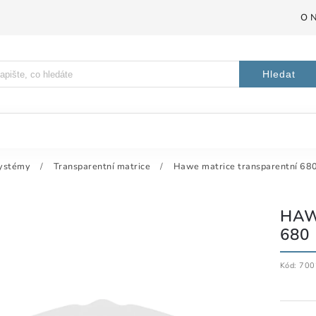
O 
Hledat
systémy
/
Transparentní matrice
/
Hawe matrice transparentní 680
HAW
680 
Kód:
700