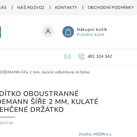
NÁS
NÁŠ ROZVOZ
KONTAKTY
OBCHODNÍ PODMÍNKY
Nákupní košík
Prázdný košík
481 324 342
EIDEMANN šíře 2 mm, kulaté odlehčené držátko
DÍTKO OBOUSTRANNÉ
DEMANN ŠÍŘE 2 MM, KULATÉ
EHČENÉ DRŽÁTKO
560706
Značka:
MEDIN a.s.