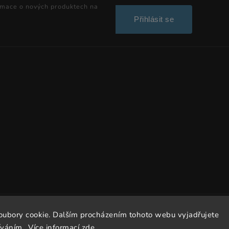
rmace o nových produktech na
Přihlásit se
Copyright 2026
Dissto
. Všechna práva vyhrazena.
oubory cookie. Dalším procházením tohoto webu vyjadřujete
íváním.. Více informací
zde
.
Vytvořil
Shoptet
| Design
Shoptak.cz.