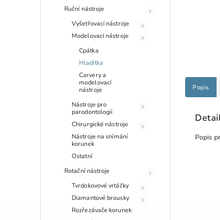
Ruční nástroje
Vyšetřovací nástroje
Modelovací nástroje
Cpátka
Hladítka
Carvery a
modelovací
Popis
nástroje
Nástroje pro
parodontologii
Detai
Chirurgické nástroje
Nástroje na snímání
Popis p
korunek
Ostatní
Rotační nástroje
Tvrdokovové vrtáčky
Diamantové brousky
Rozřezávače korunek