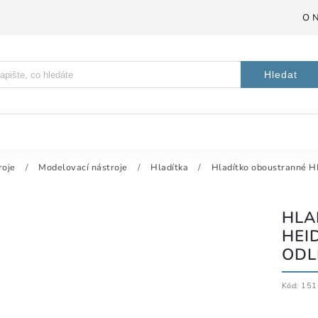
O 
Hledat
roje
/
Modelovací nástroje
/
Hladítka
/
Hladítko oboustranné H
HLA
HEI
ODL
Kód:
151