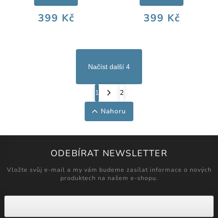
399 Kč
399 Kč
Načíst další 4
1
2
Nahoru
ODEBÍRAT NEWSLETTER
Vložte svůj e-mail a my vám budeme zasílat informace o nových
produktech na našem e-shopu.