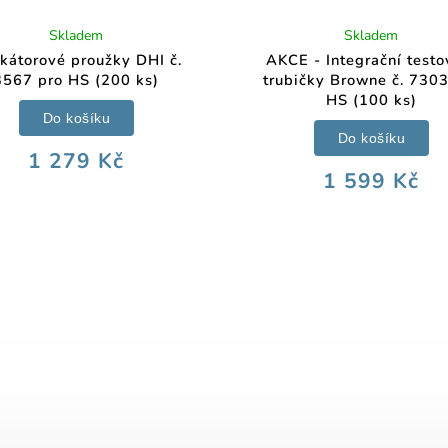
Skladem
Skladem
ikátorové proužky DHI č.
AKCE - Integrační testo
3567 pro HS (200 ks)
trubičky Browne č. 7303
HS (100 ks)
Do košíku
Do košíku
1 279 Kč
1 599 Kč