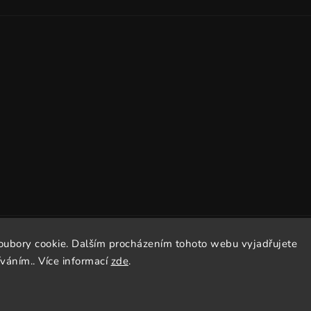
oubory cookie. Dalším procházením tohoto webu vyjadřujete
Copyright 2026
Dissto
. Všechna práva vyhrazena.
íváním.. Více informací
zde
.
Vytvořil
Shoptet
| Design
Shoptak.cz.