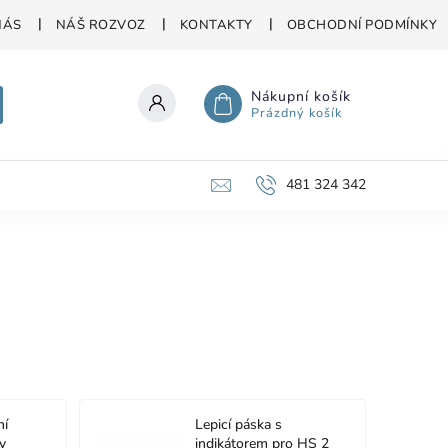
NÁS
NÁŠ ROZVOZ
KONTAKTY
OBCHODNÍ PODMÍNKY
Nákupní košík
Prázdný košík
481 324 342
ní
Lepicí páska s
y
indikátorem pro HS 2