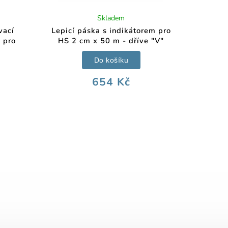
Skladem
vací
Lepicí páska s indikátorem pro
 pro
HS 2 cm x 50 m - dříve "V"
Do košíku
654 Kč