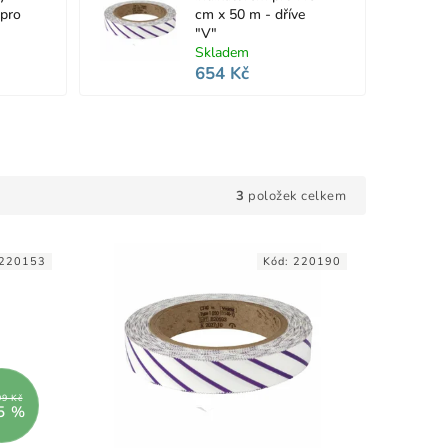
 pro
cm x 50 m - dříve
"V"
Skladem
654 Kč
3
položek celkem
220153
Kód:
220190
99 Kč
5 %