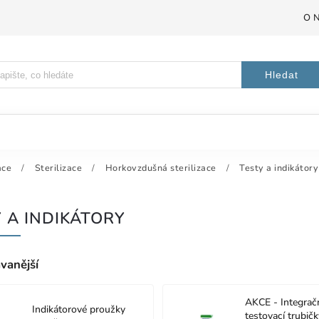
O 
Hledat
ace
/
Sterilizace
/
Horkovzdušná sterilizace
/
Testy a indikátory
 A INDIKÁTORY
vanější
AKCE - Integrač
Indikátorové proužky
testovací trubičk