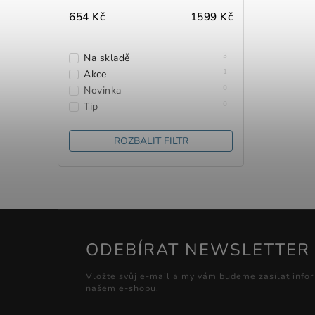
654
Kč
1599
Kč
3
Na skladě
1
Akce
0
Novinka
0
Tip
ROZBALIT FILTR
ODEBÍRAT NEWSLETTER
Vložte svůj e-mail a my vám budeme zasílat info
našem e-shopu.