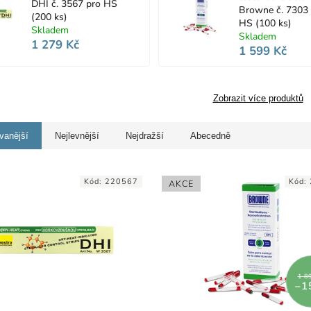
DHI č. 3567 pro HS
Browne č. 7303
(200 ks)
HS (100 ks)
Skladem
Skladem
1 279 Kč
1 599 Kč
Zobrazit více produktů
vanější
Nejlevnější
Nejdražší
Abecedně
Kód:
220567
Kód:
AKCE
1 8
–1