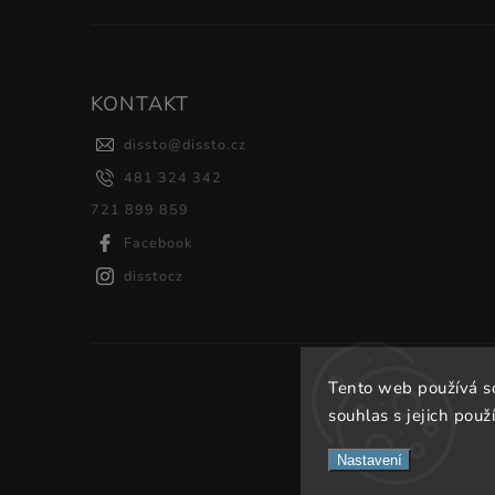
KONTAKT
dissto
@
dissto.cz
481 324 342
721 899 859
Facebook
disstocz
Tento web používá s
souhlas s jejich použ
Nastavení