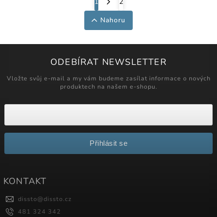
1
2
Nahoru
ODEBÍRAT NEWSLETTER
Vložte svůj e-mail a my vám budeme zasílat informace o nových
produktech na našem e-shopu.
Přihlásit se
KONTAKT
dissto
@
dissto.cz
481 324 342