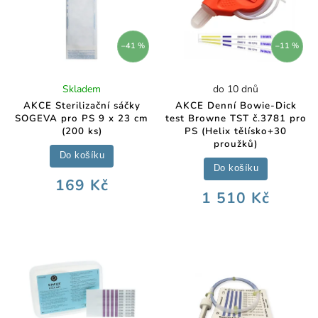
–41 %
–11 %
Skladem
do 10 dnů
AKCE Sterilizační sáčky
AKCE Denní Bowie-Dick
SOGEVA pro PS 9 x 23 cm
test Browne TST č.3781 pro
(200 ks)
PS (Helix tělísko+30
proužků)
Do košíku
Do košíku
169 Kč
1 510 Kč