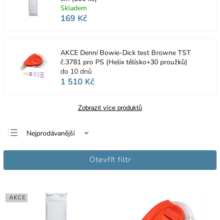
Skladem
169 Kč
AKCE Denní Bowie-Dick test Browne TST
č.3781 pro PS (Helix tělísko+30 proužků)
do 10 dnů
1 510 Kč
Zobrazit více produktů
Nejprodávanější
Nejlevnější
Otevřít filtr
Nejdražší
Abecedně
AKCE