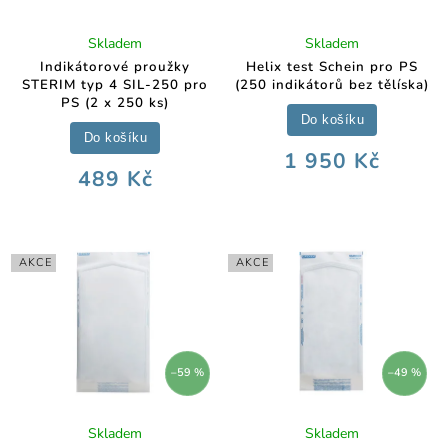
Skladem
Skladem
Indikátorové proužky
Helix test Schein pro PS
STERIM typ 4 SIL-250 pro
(250 indikátorů bez tělíska)
PS (2 x 250 ks)
Do košíku
Do košíku
1 950 Kč
489 Kč
AKCE
AKCE
–59 %
–49 %
Skladem
Skladem