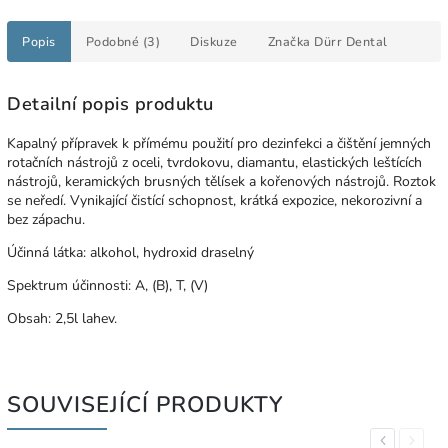
Popis
Podobné (3)
Diskuze
Značka
Dürr Dental
Detailní popis produktu
Kapalný přípravek k přímému použití pro dezinfekci a čištění jemných
rotačních nástrojů z oceli, tvrdokovu, diamantu, elastických leštících
nástrojů, keramických brusných tělísek a kořenových nástrojů. Roztok
se neředí. Vynikající čistící schopnost, krátká expozice, nekorozivní a
bez zápachu.
Účinná látka: alkohol, hydroxid draselný
Spektrum účinnosti: A, (B), T, (V)
Obsah: 2,5l lahev.
SOUVISEJÍCÍ PRODUKTY
Previous
Next