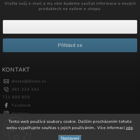
Vložte svůj e-mail a my vám budeme zasílat informace o nových
produktech na našem e-shopu.
Přihlásit se
KONTAKT
dissto
@
dissto.cz
481 324 342
721 899 859
Facebook
disstocz
Tento web používá soubory cookie. Dalším procházením tohoto
webu vyjadřujete souhlas s jejich používáním.. Více informací
zde
.
Copyright 2026
Dissto
. Všechna práva vyhrazena.
Nastavení