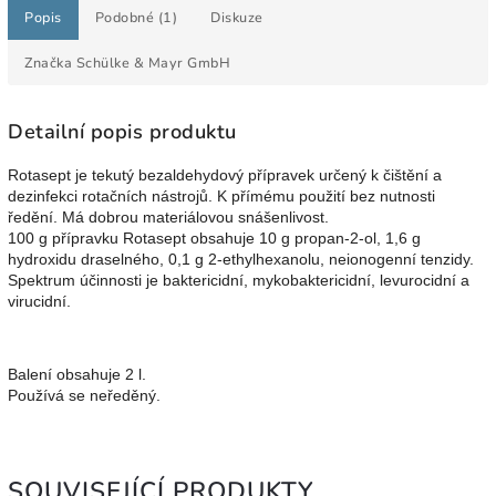
Popis
Podobné (1)
Diskuze
Značka
Schülke & Mayr GmbH
Detailní popis produktu
Rotasept je tekutý bezaldehydový přípravek určený k čištění a
dezinfekci rotačních nástrojů. K přímému použití bez nutnosti
ředění. Má dobrou materiálovou snášenlivost.
100 g přípravku Rotasept obsahuje 10 g propan-2-ol, 1,6 g
hydroxidu draselného, 0,1 g 2-ethylhexanolu, neionogenní tenzidy.
Spektrum účinnosti je baktericidní, mykobaktericidní, levurocidní a
virucidní.
Balení obsahuje 2 l.
Používá se neředěný.
SOUVISEJÍCÍ PRODUKTY