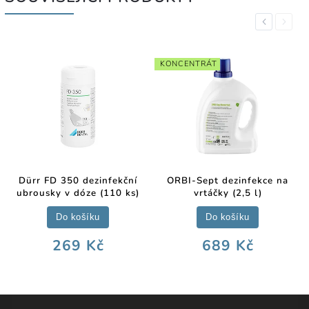
Previous
Next
KONCENTRÁT
Dürr FD 350 dezinfekční
ORBI-Sept dezinfekce na
ubrousky v dóze (110 ks)
vrtáčky (2,5 l)
Do košíku
Do košíku
269 Kč
689 Kč