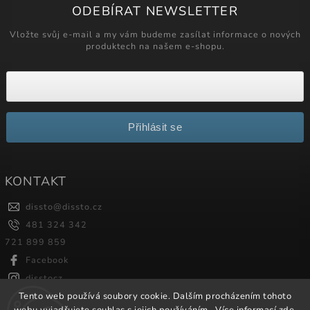
ODEBÍRAT NEWSLETTER
Vložte svůj e-mail a my vám budeme zasílat informace o nových
produktech na našem e-shopu.
Přihlásit se
KONTAKT
dissto
@
dissto.cz
481 324 342
721 899 859
Facebook
disstocz
Tento web používá soubory cookie. Dalším procházením tohoto