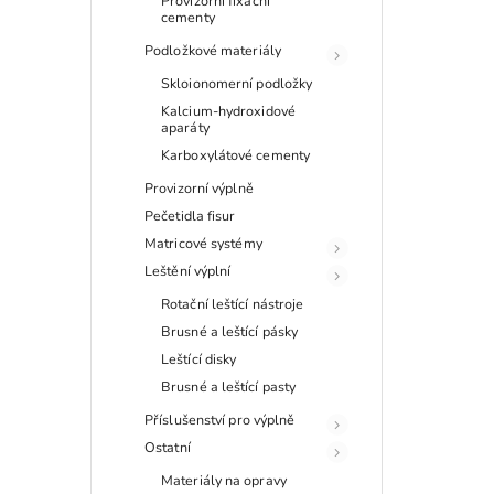
Provizorní fixační
cementy
Podložkové materiály
Skloionomerní podložky
Kalcium-hydroxidové
aparáty
Karboxylátové cementy
Provizorní výplně
Pečetidla fisur
Matricové systémy
Leštění výplní
Rotační leštící nástroje
Brusné a leštící pásky
Leštící disky
Brusné a leštící pasty
Příslušenství pro výplně
Ostatní
Materiály na opravy