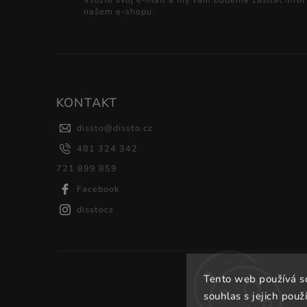
našem e-shopu.
KONTAKT
dissto
@
dissto.cz
481 324 342
721 899 859
Facebook
disstocz
Tento web používá s
souhlas s jejich použ