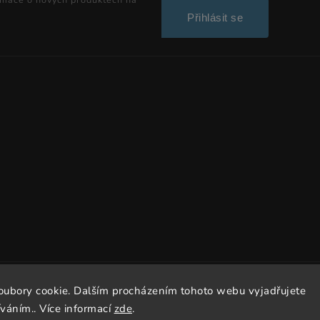
Přihlásit se
Copyright 2026
Dissto
. Všechna práva vyhrazena.
oubory cookie. Dalším procházením tohoto webu vyjadřujete
íváním.. Více informací
zde
.
Vytvořil
Shoptet
| Design
Shoptak.cz.