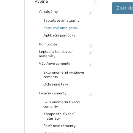
Výplně
Zpět d
Amalgámy
Tabletové amalgámy
Kapslové amalgámy
Aplikační pomůcky
Kompozita
Leptací a bondovací
materiály
Výplňové cementy
Skloionomerní výplňové
cementy
Ochranné laky
Fixační cementy
Skloionomerní fixační
cementy
Kompozitní fixační
materiály
Fosfátové cementy