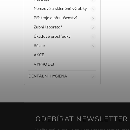
Nerezové a skleněné výrobky
Přístroje a příslušenství
Zubní laboratoř
Úklidové prostředky
Různé
AKCE
VÝPRODEJ
DENTÁLNÍ HYGIENA
ODEBÍRAT NEWSLETTER
Vložte svůj e-mail a my vám budeme zasílat info