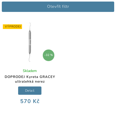
Nejlevnější
Otevřít filtr
Nejdražší
Abecedně
VÝPRODEJ
–32 %
Skladem
DOPRODEJ Kyreta GRACEY
ultralehká nerez
Detail
570 Kč