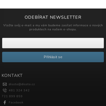
ODEBÍRAT NEWSLETTER
Vložte svůj e-mail a my vám budeme zasílat informace o nových
produktech na našem e-shopu.
Přihlásit se
KONTAKT
dissto
@
dissto.cz
481 324 342
721 899 859
Facebook