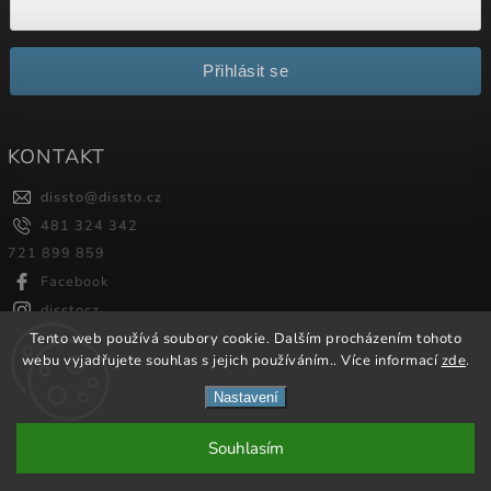
Přihlásit se
KONTAKT
dissto
@
dissto.cz
481 324 342
721 899 859
Facebook
disstocz
Tento web používá soubory cookie. Dalším procházením tohoto
webu vyjadřujete souhlas s jejich používáním.. Více informací
zde
.
Copyright 2026
Dissto
. Všechna práva vyhrazena.
Nastavení
Vytvořil
Shoptet
| Design
Shoptak.cz.
Souhlasím