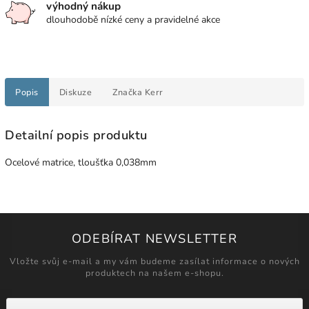
výhodný nákup
dlouhodobě nízké ceny a pravidelné akce
Popis
Diskuze
Značka
Kerr
Detailní popis produktu
Ocelové matrice, tloušťka 0,038mm
ODEBÍRAT NEWSLETTER
Vložte svůj e-mail a my vám budeme zasílat informace o nových
produktech na našem e-shopu.