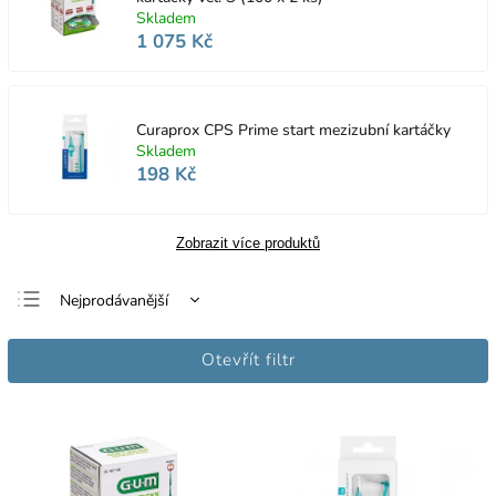
Skladem
1 075 Kč
Curaprox CPS Prime start mezizubní kartáčky
Skladem
198 Kč
Zobrazit více produktů
Nejprodávanější
Nejlevnější
Otevřít filtr
Nejdražší
Abecedně