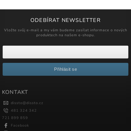
ODEBÍRAT NEWSLETTER
Vložte svůj e-mail a my vám budeme zasílat informace o nových
produktech na našem e-shopu.
Přihlásit se
KONTAKT
dissto
@
dissto.cz
481 324 342
721 899 859
Facebook