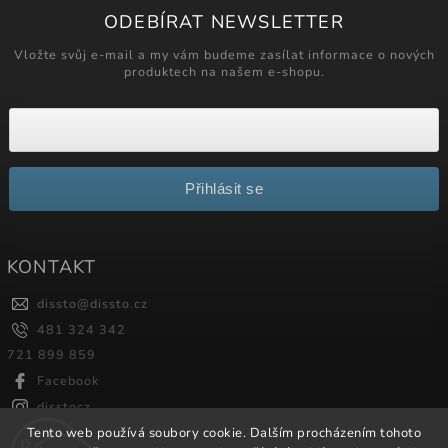
ODEBÍRAT NEWSLETTER
Vložte svůj e-mail a my vám budeme zasílat informace o nových
produktech na našem e-shopu.
Přihlásit se
KONTAKT
dissto
@
dissto.cz
481 324 342
721 899 859
Facebook
disstocz
Tento web používá soubory cookie. Dalším procházením tohoto