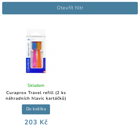
Nejlevnější
Otevřít filtr
Nejdražší
Abecedně
Skladem
Curaprox Travel refill (2 ks
náhradních hlavic kartáčků)
Do košíku
203 Kč