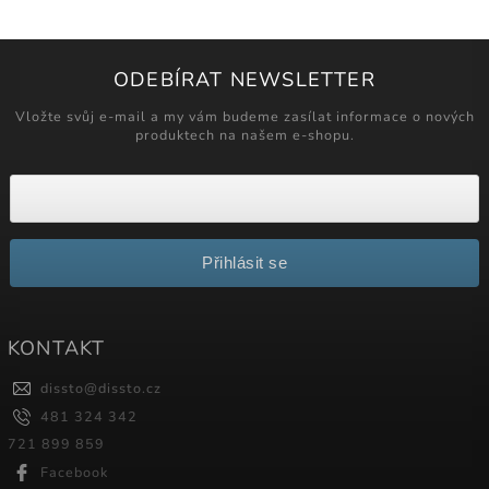
ODEBÍRAT NEWSLETTER
Vložte svůj e-mail a my vám budeme zasílat informace o nových
produktech na našem e-shopu.
Přihlásit se
KONTAKT
dissto
@
dissto.cz
481 324 342
721 899 859
Facebook