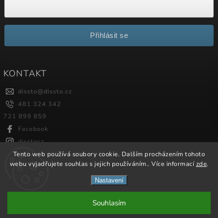
Přihlásit se
KONTAKT
dissto
@
dissto.cz
481 324 342
721 899 859
Facebook
disstocz
Tento web používá soubory cookie. Dalším procházením tohoto
webu vyjadřujete souhlas s jejich používáním.. Více informací
zde
.
Copyright 2026
Dissto
. Všechna práva vyhrazena.
Nastavení
Vytvořil
Shoptet
| Design
Shoptak.cz.
Souhlasím