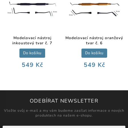
Modelovací nástroj
Modelovací nástroj oranžový
inkoustový tvar č. 7
tvar č. 6
Do košíku
Do košíku
549 Kč
549 Kč
ODEBÍRAT NEWSLETTER
Vložte svůj e-mail a my vám budeme zasílat informace o nových
produktech na našem e-shopu.