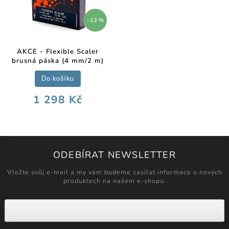
–13 %
AKCE - Flexible Scaler
brusná páska (4 mm/2 m)
Do košíku
1 298 Kč
ODEBÍRAT NEWSLETTER
Vložte svůj e-mail a my vám budeme zasílat informace o nových
produktech na našem e-shopu.