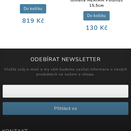
lomená MERIAM Polonus
15,5cm
Do košíku
Do košíku
819 Kč
130 Kč
ODEBÍRAT NEWSLETTER
Vložte svůj e-mail a my vám budeme zasílat informace o nových
produktech na našem e-shopu.
Přihlásit se