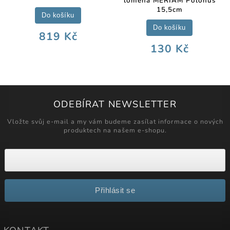
lomená MERIAM Polonus
15,5cm
Do košíku
Do košíku
819 Kč
130 Kč
ODEBÍRAT NEWSLETTER
Vložte svůj e-mail a my vám budeme zasílat informace o nových
produktech na našem e-shopu.
Přihlásit se