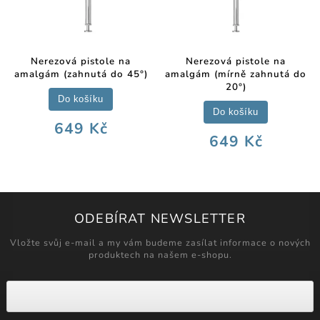
Nerezová pistole na
Nerezová pistole na
amalgám (zahnutá do 45°)
amalgám (mírně zahnutá do
20°)
Do košíku
Do košíku
649 Kč
649 Kč
ODEBÍRAT NEWSLETTER
Vložte svůj e-mail a my vám budeme zasílat informace o nových
produktech na našem e-shopu.