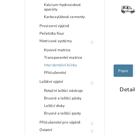
Kalcium-hydroxidové
aparáty
Karboxylátové cementy
Provizorní výplně
Pečetidla fisur
Matricové systémy
Kovové matrice
Transparentní matrice
Interdentální klínky
Popis
Příslušenství
Leštění výplní
Detai
Rotační leštící nástroje
Brusné a leštící pásky
Leštící disky
Brusné a leštící pasty
Příslušenství pro výplně
Ostatní