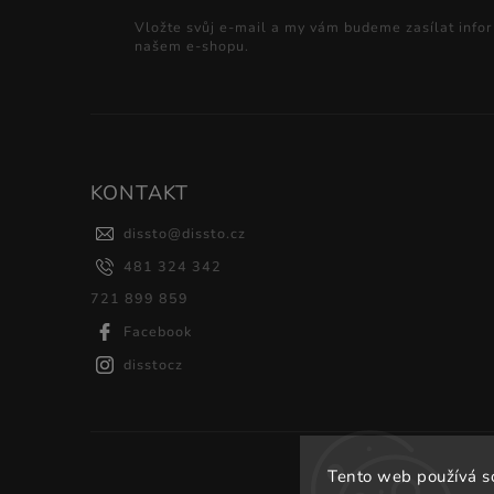
Vložte svůj e-mail a my vám budeme zasílat info
našem e-shopu.
KONTAKT
dissto
@
dissto.cz
481 324 342
721 899 859
Facebook
disstocz
Tento web používá s