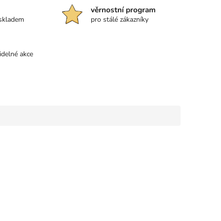
věrnostní program
 skladem
pro stálé zákazníky
idelné akce