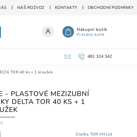
NÁS
NÁŠ ROZVOZ
KONTAKTY
OBCHODNÍ PODMÍNKY
Nákupní košík
Prázdný košík
481 324 342
DELTA TOR 40 ks + 1 kroužek
E - PLASTOVÉ MEZIZUBNÍ
KY DELTA TOR 40 KS + 1
UŽEK
70
Značka:
TOR VM Ltd