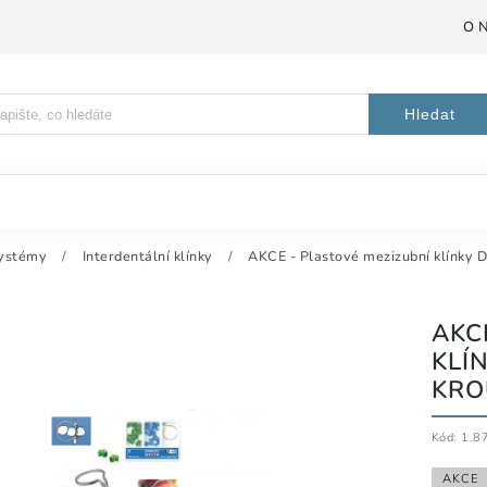
O 
Hledat
systémy
/
Interdentální klínky
/
AKCE - Plastové mezizubní klínky 
AKC
KLÍN
KRO
Kód:
1.8
AKCE