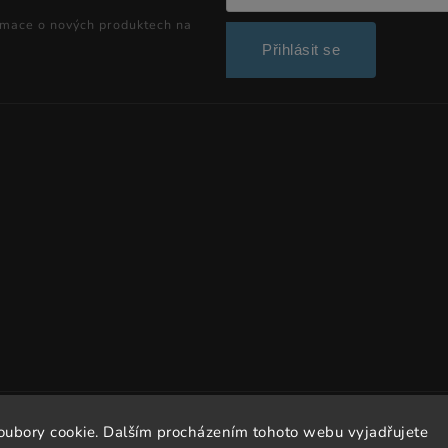
rmace o nových produktech na
Přihlásit se
Copyright 2026
Dissto
. Všechna práva vyhrazena.
oubory cookie. Dalším procházením tohoto webu vyjadřujete