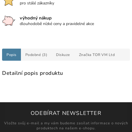
pro stálé zákazníky
výhodný nákup
dlouhodobě nízké ceny a pravidelné akce
Popis
Podobné (3)
Diskuze
Značka
TOR VM Ltd
Detailní popis produktu
ODEBÍRAT NEWSLETTER
Vložte svůj e-mail a my vám budeme zasílat informace o nových
produktech na našem e-shopu.