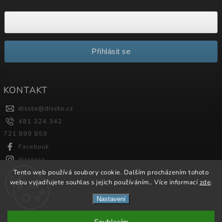
Přihlásit se
KONTAKT
dissto
@
dissto.cz
481 324 342
721 899 859
Facebook
disstocz
Tento web používá soubory cookie. Dalším procházením tohoto
webu vyjadřujete souhlas s jejich používáním.. Více informací
zde
.
Copyright 2026
Dissto
. Všechna práva vyhrazena.
Nastavení
Vytvořil
Shoptet
| Design
Shoptak.cz.