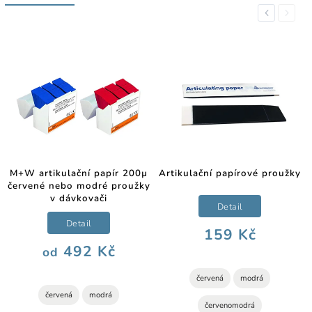
Previous
Next
M+W artikulační papír 200µ
Artikulační papírové proužky
červené nebo modré proužky
v dávkovači
Detail
Detail
159 Kč
492 Kč
od
červená
modrá
červená
modrá
červenomodrá