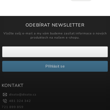
ODEBÍRAT NEWSLETTER
Vložte svůj e-mail a my vám budeme zasílat informace o nových
produktech na našem e-shopu.
Přihlásit se
KONTAKT
dissto
@
dissto.cz
481 324 342
721 899 859