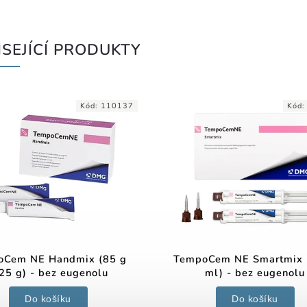
SEJÍCÍ PRODUKTY
Kód:
110137
Kód
oCem NE Handmix (85 g
TempoCem NE Smartmix (
25 g) - bez eugenolu
ml) - bez eugenolu
Do košíku
Do košíku