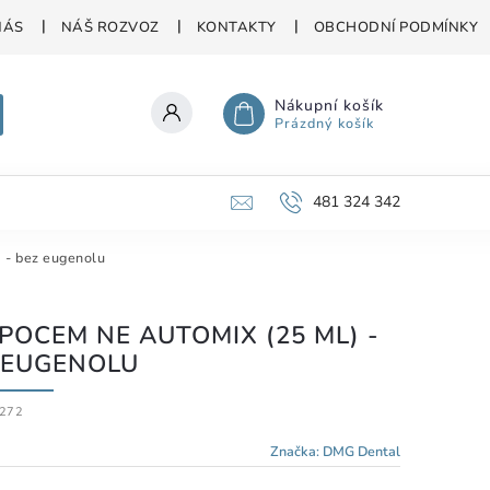
NÁS
NÁŠ ROZVOZ
KONTAKTY
OBCHODNÍ PODMÍNKY
Nákupní košík
Prázdný košík
481 324 342
- bez eugenolu
POCEM NE AUTOMIX (25 ML) -
 EUGENOLU
272
Značka:
DMG Dental