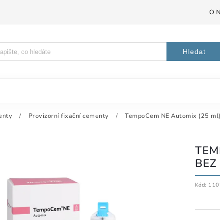
O 
Hledat
enty
/
Provizorní fixační cementy
/
TempoCem NE Automix (25 ml) 
TEM
BEZ
Kód:
110