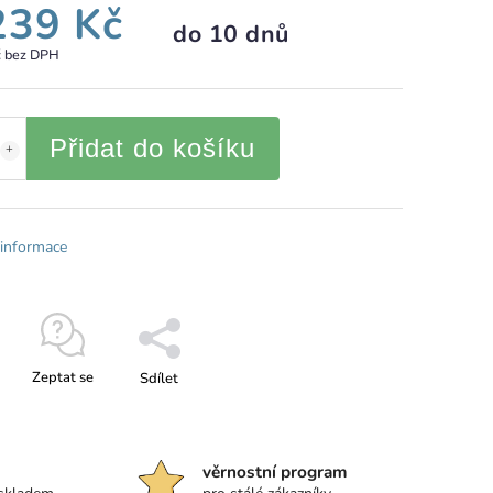
239 Kč
do 10 dnů
č bez DPH
Přidat do košíku
 informace
Zeptat se
Sdílet
věrnostní program