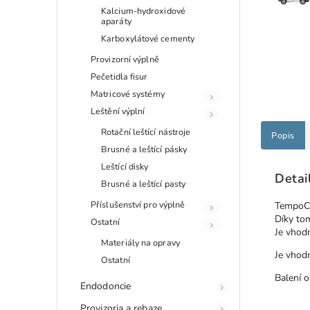
Kalcium-hydroxidové
aparáty
Karboxylátové cementy
Provizorní výplně
Pečetidla fisur
Matricové systémy
Leštění výplní
Rotační leštící nástroje
Popis
Brusné a leštící pásky
Leštící disky
Detai
Brusné a leštící pasty
Příslušenství pro výplně
TempoC
Díky t
Ostatní
Je vhodn
Materiály na opravy
Je vhodn
Ostatní
Balení 
Endodoncie
Provizoria a rebaze