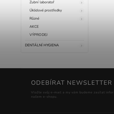
Zubní laboratoř
Úklidové prostředky
Různé
AKCE
VÝPRODEJ
DENTÁLNÍ HYGIENA
ODEBÍRAT NEWSLETTER
Vložte svůj e-mail a my vám budeme zasílat info
našem e-shopu.