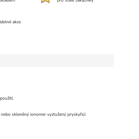
 skladem
pro stálé zákazníky
idelné akce
použití.
 nebo skleněný ionomer vyztužený pryskyřicí.