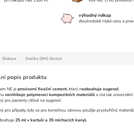
při nákupu nad 1500 Kč
více než 1700 produktů
výhodný nákup
dlouhodobě nízké ceny a prav
Diskuze
Značka
DMG Dental
lní popis produktu
em NE je
provizorní fixační cement,
který n
eobsahuje eugenol
.
omu
neinhibuje polymeraci kompozitních materiálů
a má tak univerzální 
ý pro pacienty citlivé na eugenol.
ý pro případy, kdy se pro konečnou obnovu použije pryskyřičný materiál
obsahuje
25 ml v kartuši a 35 míchacích kanyl.