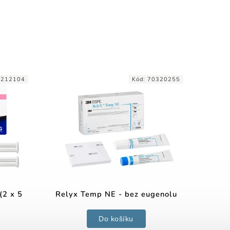
:
212104
Kód:
70320255
2 x 5
Relyx Temp NE - bez eugenolu
Do košíku