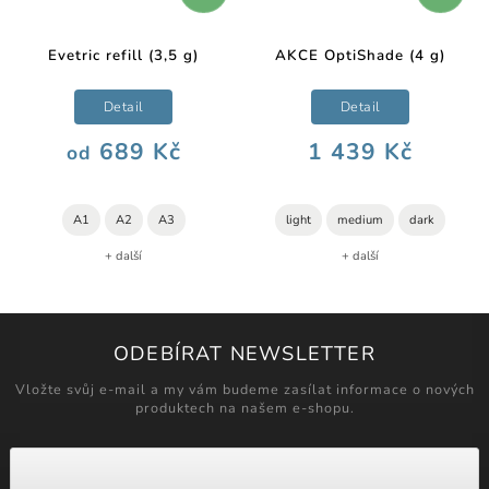
Evetric refill (3,5 g)
AKCE OptiShade (4 g)
Detail
Detail
689 Kč
1 439 Kč
od
A1
A2
A3
light
medium
dark
+ další
+ další
ODEBÍRAT NEWSLETTER
Vložte svůj e-mail a my vám budeme zasílat informace o nových
produktech na našem e-shopu.