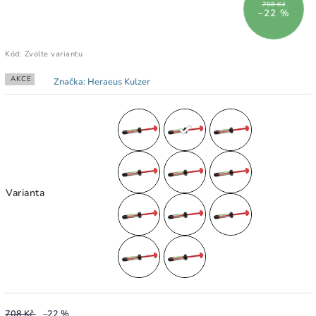
708 Kč
–22 %
Kód:
Zvolte variantu
AKCE
Značka:
Heraeus Kulzer
Varianta
708 Kč
–22 %