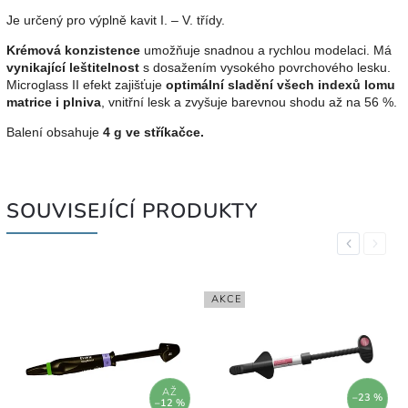
Je určený pro výplně kavit I. – V. třídy.
Krémová konzistence
umožňuje snadnou a rychlou modelaci. Má
vynikající leštitelnost
s dosažením vysokého povrchového lesku.
Microglass II efekt zajišťuje
optimální sladění všech indexů lomu
matrice i plniva
, vnitřní lesk a zvyšuje barevnou shodu až na 56 %.
Balení obsahuje
4 g ve stříkačce.
SOUVISEJÍCÍ PRODUKTY
Previous
Next
AKCE
AŽ
–23 %
–12 %